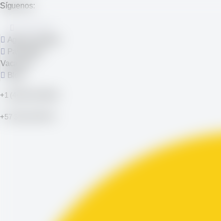
Síguenos:
Agencia Digital
Pandafolio
Vacantes
Blog
+1 (484)-330-8649
+57 300 1937970