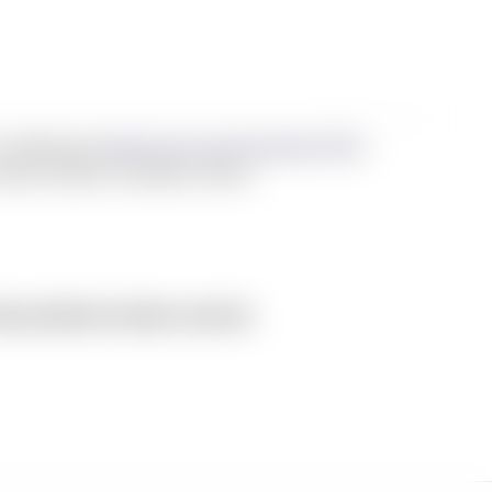
s. Combinamos
diseño web
,
posicionamiento SEO
,
 marca conecte, convierta y crezca.
tás perdiendo clientes cada día
.