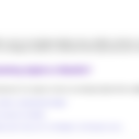
 a crecer con estrategias digitales claras, medibles y efectiva
con inteligencia artificial y contenido de alto impacto para que tu
keting digital en Medellín?
sarial. Si tu negocio no tiene una estrategia digital efectiva,
es
terés y comportamiento digital.
de consumo en medellin
 como “cerca a mí”, “en Poblado”, “en Provenza”, etc.nt