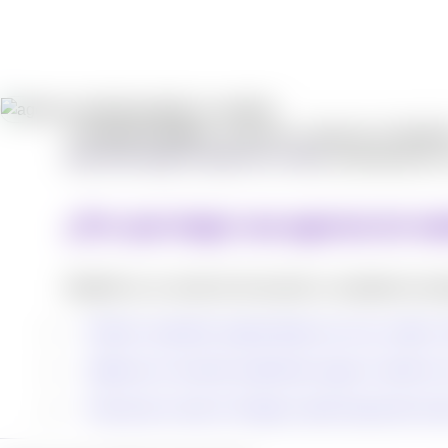
En
Panda Creativos
, ayudamos a negocios en Medellín
publicidad digital (Google Ads y Meta
), automatización 
¿Por qué elegir una agencia de mar
Medellín es un centro de innovación y competencia empre
Diseñar campañas segmentadas por zona, estrato, in
Optimizar la inversión publicitaria según el estilo 
Posicionar tu web en Google usando keywords locales