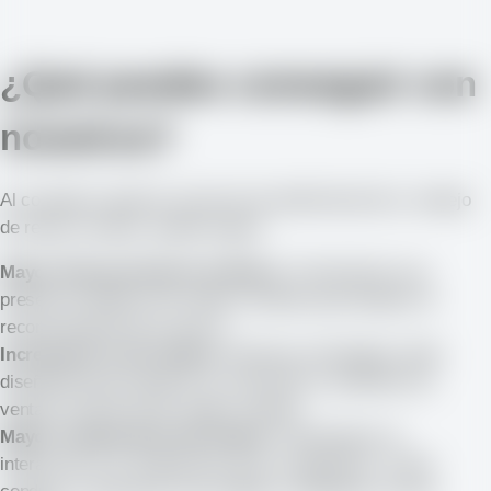
¿Qué puedes conseguir con
nosotros?
Al contratar nuestros servicios de administración y manejo
de redes sociales, puedes lograr:
Mayor Reconocimiento de Marca:
Construimos una
presencia sólida en las redes sociales que fortalece el
reconocimiento de tu marca.
Incremento en las Ventas:
Nuestras estrategias están
diseñadas para impulsar la conversión y aumentar tus
ventas a través de las redes sociales.
Mayor Compromiso del Cliente:
Fomentamos la
interacción y el compromiso de tus seguidores, lo que