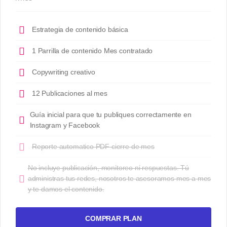
Estrategia de contenido básica
1 Parrilla de contenido Mes contratado
Copywriting creativo
12 Publicaciones al mes
Guía inicial para que tu publiques correctamente en
Instagram y Facebook
Reporte automatico PDF cierre de mes
No incluye publicación, monitoreo ni respuestas. Tú
administras tus redes, nosotros te asesoramos mes a mes
y te damos el contenido.
COMPRAR PLAN