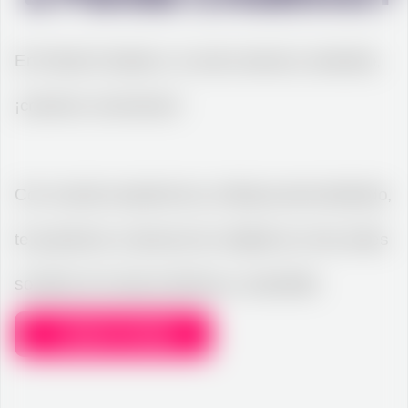
En Panda Creativos, no solo creamos contenido,
¡creamos conexiones!
Con nuestra experiencia y enfoque personalizado,
te ayudamos a alcanzar tus objetivos en las redes
sociales de manera efectiva y sostenible.
Quiero Cotizar