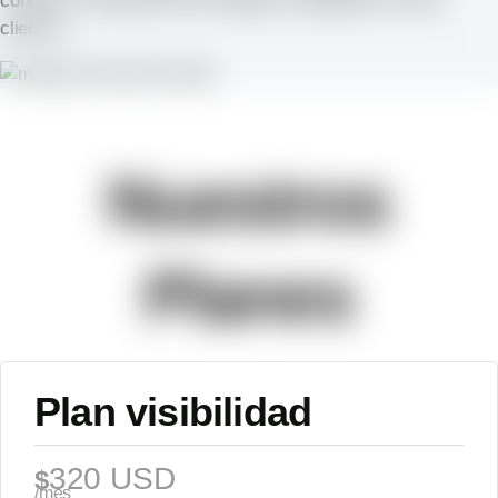
conduce a relaciones más sólidas y duraderas con tus
clientes.
Nuestros
Planes
Plan visibilidad
320 USD
$
/mes