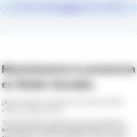
NO ES CREAR CONTENIDO EN REDES SOCIALES, ES CONSTRUIR
COMUNIDAD
Maximizamos tu presencia
en Redes Sociales
¿Buscas potenciar tu presencia en las redes sociales?
¡Estás en el lugar correcto!
En Panda Creativos, ofrecemos un servicio integral de
Administración y Manejo de Redes Sociales
, diseñado