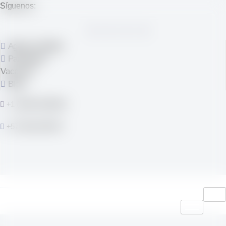
Síguenos:
Agencia Digital
Pandafolio
Vacantes
Blog
+1 (484)-330-8649
+57 300 1937970