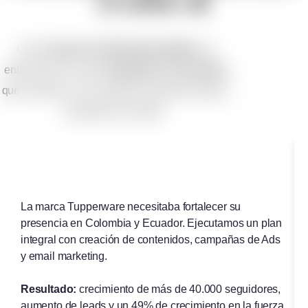
sí solos 🔥
Como
Agencia de Marketing Digital
nos
enfocamos en crear
estrategias de marketing
que conecten con tu audiencia, generen leads y
aumenten las ventas.
La marca Tupperware necesitaba fortalecer su
B
presencia en Colombia y Ecuador. Ejecutamos un plan
i
integral con creación de contenidos, campañas de Ads
s
y email marketing.
e
c
Resultado:
crecimiento de más de 40.000 seguidores,
aumento de leads y un 49% de crecimiento en la fuerza
R